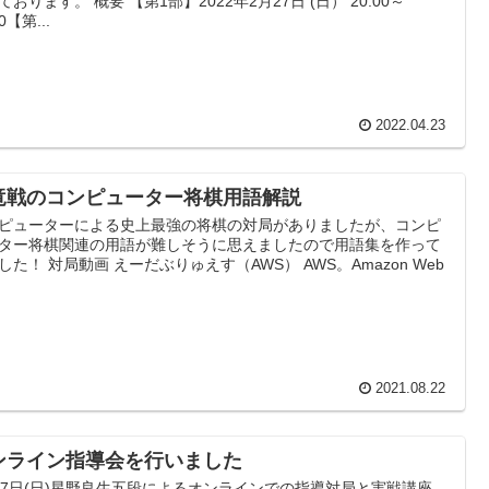
ております。 概要 【第1部】2022年2月27日 (日） 20:00～
00【第...
2022.04.23
竜戦のコンピューター将棋用語解説
ピューターによる史上最強の将棋の対局がありましたが、コンピ
ター将棋関連の用語が難しそうに思えましたので用語集を作って
した！ 対局動画 えーだぶりゅえす（AWS） AWS。Amazon Web
2021.08.22
ンライン指導会を行いました
17日(日)星野良生五段によるオンラインでの指導対局と実戦講座、