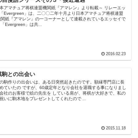
の自慢話シリーズその３・接近遭遇
本アマチュア将棋連盟機関紙『アマレン』より転載～ リレーエッ
「Evergreen」は、二〇〇二年十月より日本アマチュア将棋連盟
機関紙『アマレン』の一コーナーとして連載されているエッセイで
「Evergreen」は共...
2016.02.23
棋駒との出会い
駒作りの出会いは、ある日突然起きたのです。額縁専門店に長
めていたの ですが、60歳定年となり会社を退職する事になりまし
会社のお客様で絵の先生を している肩が、将棋が大好きで、私の
祝いに駒木地をプレゼントしてくれたので ...
2015.11.18