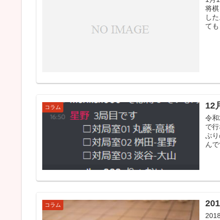
将棋
した
ても
1
コラム
令和
で行
ぶり
んで
2
コラム
20