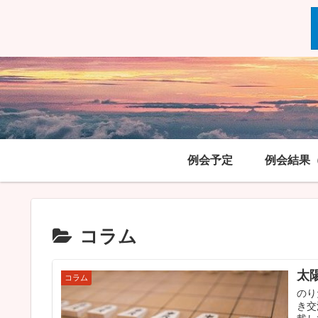
例会予定
例会結果
コラム
太
コラム
のり
き交