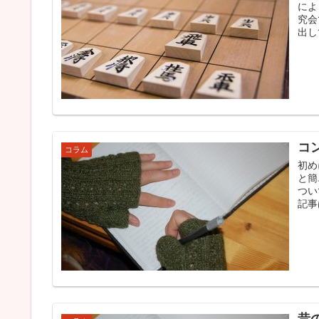
によ
究会
出し
コ
コラム
初め
と簡
つい
記事は