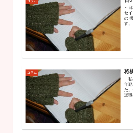
昔
コラム
～日
セイ
の 
す。 
将
コラム
私の
年勤
た。
退職