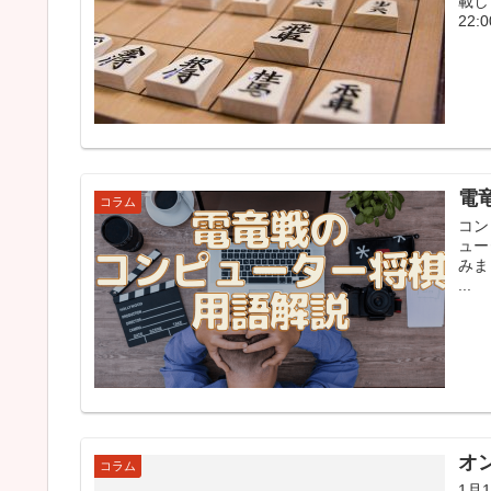
載し
22:
電
コラム
コン
ュー
みま
...
オ
コラム
1月