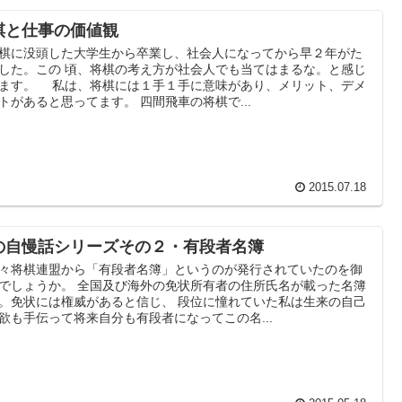
棋と仕事の価値観
に没頭した大学生から卒業し、社会人になってから早２年がた
した。この 頃、将棋の考え方が社会人でも当てはまるな。と感じ
ます。 私は、将棋には１手１手に意味があり、メリット、デメ
トがあると思ってます。 四間飛車の将棋で...
2015.07.18
の自慢話シリーズその２・有段者名簿
将棋連盟から「有段者名簿」というのが発行されていたのを御
でしょうか。 全国及び海外の免状所有者の住所氏名が載った名簿
。免状には権威があると信じ、 段位に憧れていた私は生来の自己
欲も手伝って将来自分も有段者になってこの名...