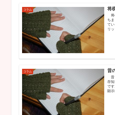
将
コラム
将棋
ちま
てい
リッ
昔
コラム
昔々
存知
です
顕示