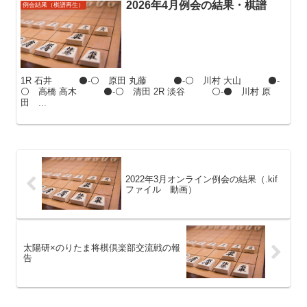
2026年4月例会の結果・棋譜
例会結果（棋譜再生）
1R 石井 ⚫-⚪ 原田 丸藤 ⚫-⚪ 川村 大山 ⚫-
⚪ 高橋 高木 ⚫-⚪ 清田 2R 淡谷 ⚪-⚫ 川村 原
田 ...
2022年3月オンライン例会の結果（.kif
ファイル 動画）
太陽研×のりたま将棋倶楽部交流戦の報
告