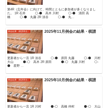
第4R（忘年会）に向けて、時間とともに参加者が多くなりまし
た。 1R 石井 ⚪-⚫ 高木 川村 ⚪-⚫ 清田 高
橋 ⚪-⚫ 丸藤 2R 淡谷 ⚪-⚫ 丸...
2025年11月例会の結果・棋譜
例会結果（棋譜再生）
更新者から一言 1R 淡谷 ⚪-⚫ 原田 丸藤 ⚪-⚫ 川村
大山 ⚫-⚪ 高木 2R 原田 ⚫-⚪ 丸藤 川村 ⚪-
⚫ 星野 ...
2025年10月例会の結果・棋譜
例会結果（棋譜再生）
更新者から一言 1R 川村 ⚫-⚪ 高橋 仲村 ⚫-⚪ 大山