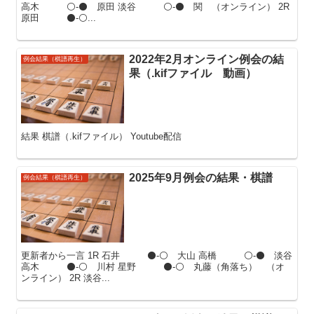
高木 ⚪-⚫ 原田 淡谷 ⚪-⚫ 関 （オンライン） 2R
原田 ⚫-⚪...
2022年2月オンライン例会の結
例会結果（棋譜再生）
果（.kifファイル 動画）
結果 棋譜（.kifファイル） Youtube配信
2025年9月例会の結果・棋譜
例会結果（棋譜再生）
更新者から一言 1R 石井 ⚫-⚪ 大山 高橋 ⚪-⚫ 淡谷
高木 ⚫-⚪ 川村 星野 ⚫-⚪ 丸藤（角落ち） （オ
ンライン） 2R 淡谷...