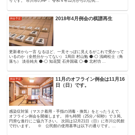
りです。 市川市のHP： 令和４年12月からの公民...
2018年4月例会の棋譜再生
例会予定
更新者から一言 なるほど、一見そっぽに見えるがこれで受かって
いるのか（全然分かってない） 1局目 村山勉 ⚫-⚪ 浅崎松士（角
落ち） 淡谷純夫 ⚫-⚪ 知花賢 石井国蔵 ⚪-⚫ 北村功 ...
11月のオフライン例会は11月16
例会予定
日（日）です。
感染症対策（マスク着用・手指の消毒・換気）をとったうえで、
オフライン例会を開催します。 持ち時間（25分／60秒）で３局。
円滑な進行にご協力下さい。 次回は12月21日（日）に市川公民館
で行います。 ※ 公民館の使用基準は以下の通りです。...