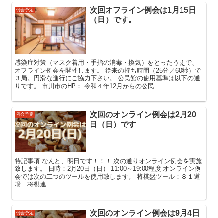
次回オフライン例会は1月15日
例会予定
（日）です。
感染症対策（マスク着用・手指の消毒・換気）をとったうえで、
オフライン例会を開催します。 従来の持ち時間（25分／60秒）で
３局。円滑な進行にご協力下さい。 公民館の使用基準は以下の通
りです。 市川市のHP： 令和４年12月からの公民...
次回のオンライン例会は2月20
例会予定
日（日）です
特記事項 なんと、明日です！！！ 次の通りオンライン例会を実施
致します。 日時：2月20日（日） 11:00～19:00程度 オンライン例
会では次の二つのツールを使用致します。 将棋盤ツール：８１道
場｜将棋連...
次回のオンライン例会は9月4日
例会予定